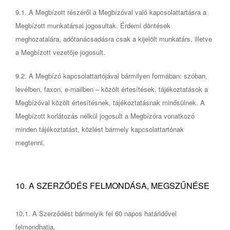
9.1. A Megbízott részéről a Megbízóval való kapcsolattartásra a
Megbízott munkatársai jogosultak. Érdemi döntések
meghozatalára, adótanácsadásra csak a kijelölt munkatárs, illetve
a Megbízott vezetője jogosult.
9.2. A Megbízó kapcsolattartójával bármilyen formában: szóban,
levélben, faxon, e-mailben – közölt értesítések, tájékoztatások a
Megbízóval közölt értesítésnek, tájékoztatásnak minősülnek. A
Megbízott korlátozás nélkül jogosult a Megbízóra vonatkozó
minden tájékoztatást, közlést bármely kapcsolattartónak
megtenni.
10. A SZERZŐDÉS FELMONDÁSA, MEGSZŰNÉSE
10.1. A Szerződést bármelyik fel 60 napos határidővel
felmondhatja.