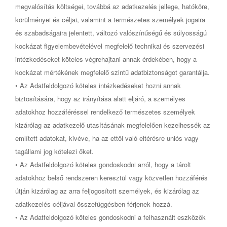
megvalósítás költségei, továbbá az adatkezelés jellege, hatóköre,
körülményei és céljai, valamint a természetes személyek jogaira
és szabadságaira jelentett, változó valószínűségű és súlyosságú
kockázat figyelembevételével megfelelő technikai és szervezési
intézkedéseket köteles végrehajtani annak érdekében, hogy a
kockázat mértékének megfelelő szintű adatbiztonságot garantálja.
• Az Adatfeldolgozó köteles intézkedéseket hozni annak
biztosítására, hogy az irányítása alatt eljáró, a személyes
adatokhoz hozzáféréssel rendelkező természetes személyek
kizárólag az adatkezelő utasításának megfelelően kezelhessék az
említett adatokat, kivéve, ha az ettől való eltérésre uniós vagy
tagállami jog kötelezi őket.
• Az Adatfeldolgozó köteles gondoskodni arról, hogy a tárolt
adatokhoz belső rendszeren keresztül vagy közvetlen hozzáférés
útján kizárólag az arra feljogosított személyek, és kizárólag az
adatkezelés céljával összefüggésben férjenek hozzá.
• Az Adatfeldolgozó köteles gondoskodni a felhasznált eszközök