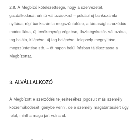
2.8. A Megbízó kötelezettsége, hogy a szervezetét,
gazdálkodását érintő változásokról – például új bankszámla
nyitása, régi bankszámla megszüntetése, a társasági szerződés
módosítása, új tevékenység végzése, tisztségviselők változása,
tag halála, kilépése, új tag belépése, telephely megnyitása,
megszüntetése stb. – öt napon belül írásban tájékoztassa a
Megbízottat.
3. ALVÁLLALKOZÓ
A Megbízott e szerződés teljesítéséhez jogosult más személy
közreműködését igénybe venni, de e személy magatartásáért úgy
felel, mintha maga járt volna el.