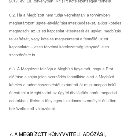
2017. évi LII. törvényben (Kit.) írt kötelezettségek terhelik.
6.2. Ha a Megbízott nem tudja végrehajtani a törvényben
meghatározott ügyfél-átvilágítási intézkedéseket, akkor köteles
megtagadni az üzleti kapcsolat létesítését és ügyleti megbízás
teljesítését, vagy köteles megszüntetni a fennálló üzleti
kapcsolatot – ezen törvényi kötelezettség irányadó jelen
szerződésre is.
6.3. A Megbízott felhívja a Megbízó figyelmét, hogy a Pmt.
előírása alapján jelen szerződés fennállása alatt a Megbízó
köteles a tudomásszerzéstől számított öt munkanapon belül
értesíteni a Megbízottat az ügyfél-átvilágítás során megadott
adatokban, illetve a tényleges tulajdonos személyét érintően
bekövetkezett változásról.
7. A MEGBÍZOTT KÖNYVVITELI, ADÓZÁSI,