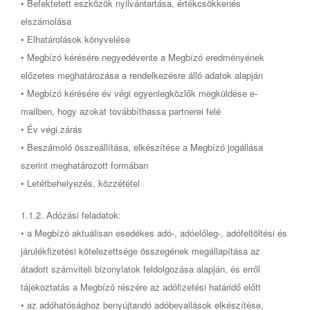
• Befektetett eszközök nyilvántartása, értékcsökkenés
elszámolása
• Elhatárolások könyvelése
• Megbízó kérésére negyedévente a Megbízó eredményének
előzetes meghatározása a rendelkezésre álló adatok alapján
• Megbízó kérésére év végi egyenlegközlők megküldése e-
mailben, hogy azokat továbbíthassa partnerei felé
• Év végi zárás
• Beszámoló összeállítása, elkészítése a Megbízó jogállása
szerint meghatározott formában
• Letétbehelyezés, közzététel
1.1.2. Adózási feladatok:
• a Megbízó aktuálisan esedékes adó-, adóelőleg-, adófeltöltési és
járulékfizetési kötelezettsége összegének megállapítása az
átadott számviteli bizonylatok feldolgozása alapján, és erről
tájékoztatás a Megbízó részére az adófizetési határidő előtt
• az adóhatósághoz benyújtandó adóbevallások elkészítése,