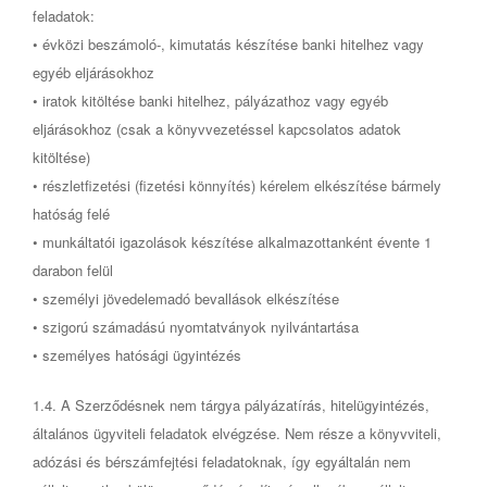
feladatok:
• évközi beszámoló-, kimutatás készítése banki hitelhez vagy
egyéb eljárásokhoz
• iratok kitöltése banki hitelhez, pályázathoz vagy egyéb
eljárásokhoz (csak a könyvvezetéssel kapcsolatos adatok
kitöltése)
• részletfizetési (fizetési könnyítés) kérelem elkészítése bármely
hatóság felé
• munkáltatói igazolások készítése alkalmazottanként évente 1
darabon felül
• személyi jövedelemadó bevallások elkészítése
• szigorú számadású nyomtatványok nyilvántartása
• személyes hatósági ügyintézés
1.4. A Szerződésnek nem tárgya pályázatírás, hitelügyintézés,
általános ügyviteli feladatok elvégzése. Nem része a könyvviteli,
adózási és bérszámfejtési feladatoknak, így egyáltalán nem