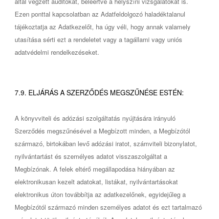
által végzett auditokat, beleértve a helyszíni vizsgálatokat is.
Ezen ponttal kapcsolatban az Adatfeldolgozó haladéktalanul
tájékoztatja az Adatkezelőt, ha úgy véli, hogy annak valamely
utasítása sérti ezt a rendeletet vagy a tagállami vagy uniós
adatvédelmi rendelkezéseket.
7.9. ELJÁRÁS A SZERZŐDÉS MEGSZŰNÉSE ESTÉN:
A könyvviteli és adózási szolgáltatás nyújtására irányuló
Szerződés megszűnésével a Megbízott minden, a Megbízótól
származó, birtokában levő adózási iratot, számviteli bizonylatot,
nyilvántartást és személyes adatot visszaszolgáltat a
Megbízónak. A felek eltérő megállapodása hiányában az
elektronikusan kezelt adatokat, listákat, nyilvántartásokat
elektronikus úton továbbítja az adatkezelőnek, egyidejűleg a
Megbízótól származó minden személyes adatot és ezt tartalmazó