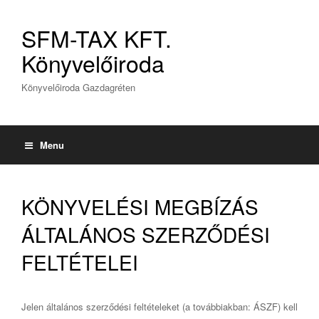
SFM-TAX KFT.
Könyvelőiroda
Könyvelőiroda Gazdagréten
Menu
KÖNYVELÉSI MEGBÍZÁS
ÁLTALÁNOS SZERZŐDÉSI
FELTÉTELEI
Jelen általános szerződési feltételeket (a továbbiakban: ÁSZF) kell