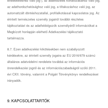
elfeledtetéshez való jog”), az adatkezelés korlátozásához való jog,
az adathordozhatósághoz való jog, a tiltakozáshoz való jog, az
automatizált döntéshozatallal, profilalkotással kapcsolatos jog. Az
érintett természetes személy jogairól további részletes
tájékoztatást és az adatfeldolgozók személyéről információkat a
Megbízott honlapján elérhető Adatkezelési tájékoztató
tartalmazza.
8.7. Ezen adatkezelési kikötésekben nem szabályozott
kérdésekre, az érintett személy jogaira az EU 2016/679 számú
általános adatvédelmi rendelete továbbá az információs
önrendelkezési jogról és az információszabadságról szóló 2011.
évi CXII. törvény, valamint a Polgári Törvénykönyv rendelkezései
irányadók.
9. KAPCSOLATTARTÓK