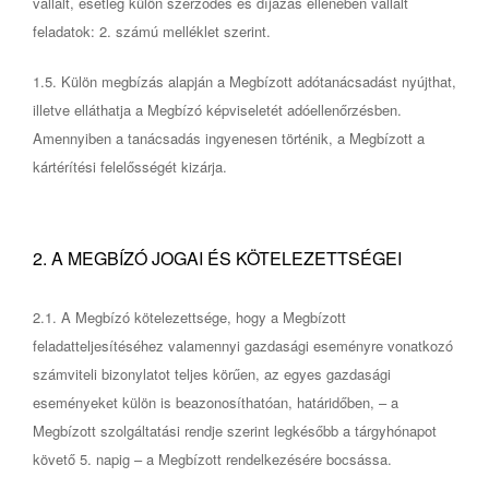
vállalt, esetleg külön szerződés és díjazás ellenében vállalt
feladatok: 2. számú melléklet szerint.
1.5. Külön megbízás alapján a Megbízott adótanácsadást nyújthat,
illetve elláthatja a Megbízó képviseletét adóellenőrzésben.
Amennyiben a tanácsadás ingyenesen történik, a Megbízott a
kártérítési felelősségét kizárja.
2. A MEGBÍZÓ JOGAI ÉS KÖTELEZETTSÉGEI
2.1. A Megbízó kötelezettsége, hogy a Megbízott
feladatteljesítéséhez valamennyi gazdasági eseményre vonatkozó
számviteli bizonylatot teljes körűen, az egyes gazdasági
eseményeket külön is beazonosíthatóan, határidőben, – a
Megbízott szolgáltatási rendje szerint legkésőbb a tárgyhónapot
követő 5. napig – a Megbízott rendelkezésére bocsássa.