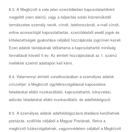
8.3. A Megbízott a vele jelen szerződésben kapcsolatartóként
megjelölt (nem aláíró), vagy a teljesítés során közreműködő
természetes személy nevét, címét, telefonszámát, e-mail címét,
online azonosítóját kapcsolattartás, szerződésből eredő jogok és
kötelezettségek gyakorlása céljából hozzájárulás jogcímén kezeli.
Ezen adatok tárolásának időtartama a kapcsolattartói minőség
fennállását követő 5 év. Az érintett hozzájárulását az 1. számú
melléklet szerinti adatlapon kell kérni.
8.4. Valamennyi érintett vonatkozásában a személyes adatok
címzettjei: a Megbízott ügyfélkiszolgálással kapcsolatos
feladatokat ellátó munkavállalói, kapcsolattartói, könyvelési,
adózási feladatokat ellátó munkavállalói, és adatfeldolgozói.
8.5. A személyes adatok adatfeldolgozásra átadásra kerülhetnek
postázás, szállítás céljából a Magyar Postának, illetve a
megbízott futárszolgálatnak, vagyonvédelem céljából a Megbízott