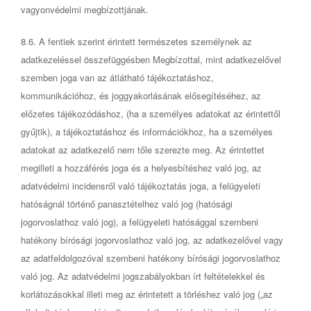
vagyonvédelmi megbízottjának.
8.6. A fentiek szerint érintett természetes személynek az
adatkezeléssel összefüggésben Megbízottal, mint adatkezelővel
szemben joga van az átlátható tájékoztatáshoz,
kommunikációhoz, és joggyakorlásának elősegítéséhez, az
előzetes tájékozódáshoz, (ha a személyes adatokat az érintettől
gyűjtik), a tájékoztatáshoz és információkhoz, ha a személyes
adatokat az adatkezelő nem tőle szerezte meg. Az érintettet
megilleti a hozzáférés joga és a helyesbítéshez való jog, az
adatvédelmi incidensről való tájékoztatás joga, a felügyeleti
hatóságnál történő panasztételhez való jog (hatósági
jogorvoslathoz való jog), a felügyeleti hatósággal szembeni
hatékony bírósági jogorvoslathoz való jog, az adatkezelővel vagy
az adatfeldolgozóval szembeni hatékony bírósági jogorvoslathoz
való jog. Az adatvédelmi jogszabályokban írt feltételekkel és
korlátozásokkal illeti meg az érintetett a törléshez való jog („az