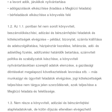
• a levont adók, járulékok nyilvántartása
• adóigazolások elkészítése (kiadása a Megbízó feladata)
• bérfeladások elkészítése a könyvelés felé
1.2. Az 1.1. pontban fel nem sorolt könyvviteli,
beszámolókészítési, adózási és bérszámfejtési feladatok és
kötelezettségek elvégzése – például, bizonylat, számla kiállítása
és adatszolgáltatása, házipénztár kezelése, leltározás, adó- és
adóelőleg fizetés, adófizetési határidők betartása, számviteli
politika és szabályzatok készítése, a könyvviteli
nyilvántartásokban szereplő adatok elemzése, a gazdasági
döntéseket megalapozó következtetések levonása stb. – más
munkaügyi és ügyviteli feladatok elvégzése, jogi kötelezettségek
teljesítése nem tárgya jelen szerződésnek, ezek teljesítése a
Megbízó feladata és felelőssége.
1.3. Nem része a könyvviteli, adózási és bérszámfejtési
alapfeladatoknak, de külön díjazás ellenében elvégezhető