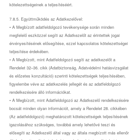
kötelezettségeinek a teljesítéséért.
7.8.5. Együttműködés az Adatkezelővel:
• A Megbízott adatfeldolgozó tevékenysége során minden
megfelelő eszközzel segíti az Adatkezelőt az érintettek jogai
érvényesítésének elősegítése, ezzel kapcsolatos kötelezettségei
teljesítése érdekében.
• A Megbízott, mint Adatfeldolgozó segíti az adatkezelőt a
Rendelet 32–36. cikk (Adatbiztonság, Adatvédelmi hatásvizsgálat
és előzetes konzultáció) szerinti kötelezettségek teljesítésében,
figyelembe véve az adatkezelés jellegét és az adatfeldolgozó
rendelkezésére álló információkat.
• A Megbízott, mint Adatfeldolgozó az Adatkezelő rendelkezésére
bocsát minden olyan információt, amely a Rendelet 28. cikkében
(Az adatfeldolgozó) meghatározott kötelezettségek teljesítésének
igazolásához szükséges, továbbá amely lehetővé teszi és
elősegíti az Adatkezelő által vagy az általa megbízott más ellenőr