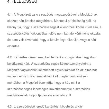
4. FELELŐSSÉG
4.1. A Megbízott az e szerződés megszegésével a Megbízónak
okozott kárt köteles megtéríteni. Mentesül a felelősség alól, ha
bizonyítja, hogy a szerződésszegést ellenőrzési körén kívül eső, a
szerződéskötés időpontjában előre nem látható körülmény okozta,
és nem volt elvárható, hogy a körülményt elkerülje, vagy a kárt
elhárítsa.
4.2. Kártérítés címén meg kell téríteni a szolgáltatás tárgyában
keletkezett kárt. A szerződésszegés következményeként a
Megbízó vagyonában keletkezett egyéb károkat és az elmaradt
vagyoni előnyt olyan mértékben kell megtéríteni, amilyen
mértékben a Megbízó bizonyítja, hogy a kár, mint a
szerződésszegés lehetséges következménye a szerződés
megkötésének időpontjában előre látható volt.
4.3. E szerződésből eredő kártérítési követelés a kár