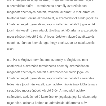
a szerződést aláíró – természetes személy szerződésben
megadott személyes adatait, továbbá lakcímét, e-mail címét és
telefonszámát, online azonosítóját, a szerződésből eredő jogok és
kötelezettségek gyakorlása, kapcsolattartás céljából jogos érdek
jogcímén kezeli. Ezen adatok tárolásának időtartama a szerződés
megszűnését követő 5 év. A jogos érdeken alapuló adatkezelés
esetén az érintett kiemelt joga, hogy tiltakozzon az adatkezelés
ellen.
8.2. Ha a Megbízó természetes személy a Megbízott, mint
adatkezelő a szerződő természetes személy szerződésben
megadott személyes adatait a szerződésből eredő jogok és
kötelezettségek gyakorlása, kapcsolattartás céljából szerződés
teljesítése jogcímén kezeli, ezen adatok tárolásának időtartama a
szerződés megszűnését követő 5 év. A megadott adatok
számviteli, adózási célú kezelésének jogalapja jogi kötelezettség
teljesítése, ebben a körben az adattárolás időtartama 8 év.