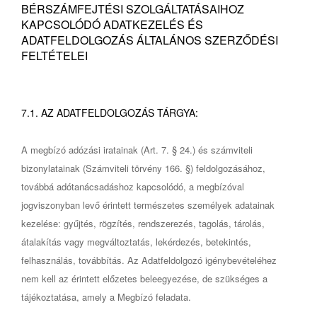
BÉRSZÁMFEJTÉSI SZOLGÁLTATÁSAIHOZ
KAPCSOLÓDÓ ADATKEZELÉS ÉS
ADATFELDOLGOZÁS ÁLTALÁNOS SZERZŐDÉSI
FELTÉTELEI
7.1. AZ ADATFELDOLGOZÁS TÁRGYA:
A megbízó adózási iratainak (Art. 7. § 24.) és számviteli
bizonylatainak (Számviteli törvény 166. §) feldolgozásához,
továbbá adótanácsadáshoz kapcsolódó, a megbízóval
jogviszonyban levő érintett természetes személyek adatainak
kezelése: gyűjtés, rögzítés, rendszerezés, tagolás, tárolás,
átalakítás vagy megváltoztatás, lekérdezés, betekintés,
felhasználás, továbbítás. Az Adatfeldolgozó igénybevételéhez
nem kell az érintett előzetes beleegyezése, de szükséges a
tájékoztatása, amely a Megbízó feladata.