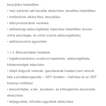
benyújtása határidőben
• helyi iparűzési adó bevallás elkészítése, bevallása határidőben
• önellenőrzés elkészítése, benyújtása
• adónyilvántartások vezetése
• adóhatósági adatszolgáltatás teljesítése határidőben (kivéve
online pénztárgép, és online számla adatszolgáltatás)
• adófolyószámla egyeztetés
1.1.3. Bérszámfejtési feladatok:
• foglalkoztatottakra vonatkozó bejelentési, adatszolgáltatás
kötelezettségek teljesítése
• kilépő dolgozók iratainak, igazolásainak kiadása (nem tartozik
bele a jövedelemigazolás – OEP tömbben – kiállítása és az OEP
kiskönyv kitöltése)
• bérszámfejtés: a bér-, jövedelem- és költségtérítés-elszámolás
elkészítése
• bérjegyzékek, kifizetési jegyzékek elkészítése