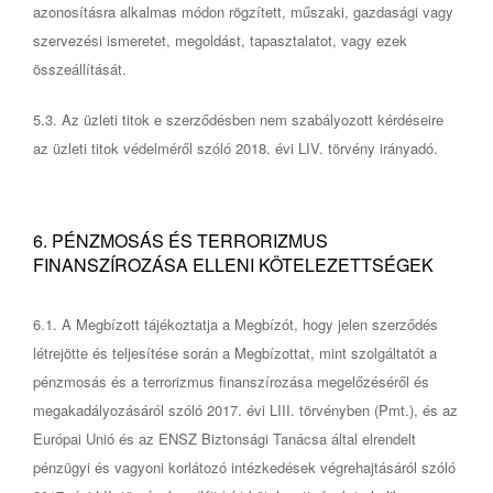
azonosításra alkalmas módon rögzített, műszaki, gazdasági vagy
szervezési ismeretet, megoldást, tapasztalatot, vagy ezek
összeállítását.
5.3. Az üzleti titok e szerződésben nem szabályozott kérdéseire
az üzleti titok védelméről szóló 2018. évi LIV. törvény irányadó.
6. PÉNZMOSÁS ÉS TERRORIZMUS
FINANSZÍROZÁSA ELLENI KÖTELEZETTSÉGEK
6.1. A Megbízott tájékoztatja a Megbízót, hogy jelen szerződés
létrejötte és teljesítése során a Megbízottat, mint szolgáltatót a
pénzmosás és a terrorizmus finanszírozása megelőzéséről és
megakadályozásáról szóló 2017. évi LIII. törvényben (Pmt.), és az
Európai Unió és az ENSZ Biztonsági Tanácsa által elrendelt
pénzügyi és vagyoni korlátozó intézkedések végrehajtásáról szóló