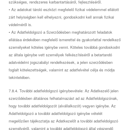
szükséges, rendszeres karbantartásáról, fejlesztéséről.
• Az adatokat tároló eszközt megfelelő fizikai védelemmel ellátott
zárt helyiségben kell elhelyezni, gondoskodni kell annak fizikai
védelméről is.
• Az Adatfeldolgozó a Szerződésben meghatározott feladatok
ellátása érdekében megfelelő ismerettel és gyakorlattal rendelkező
személyeket köteles igénybe venni. Köteles továbbá gondoskodni
az általa igénybe vett személyek felkészítéséről a betartandó
adatvédelmi jogszabályi rendelkezések, a jelen szerződésben
foglalt kötelezettségek, valamint az adatfelvétel célja és módja
tekintetében.
7.8.4. További adatfeldolgozó igénybevétele: Az Adatkezelő jelen
szerződésben általános felhatalmazást ad az Adatfeldolgozónak,
hogy további adatfeldolgozót (alvállalkozót) vegyen igénybe. Az
Adatfeldolgozó a további adatfeldolgozó igénybe vételét
megelőzően tájékoztatja az Adatkezelőt a további adatfeldolgozó
személyéről, valamint a további adatfeldolgozó által végzendő