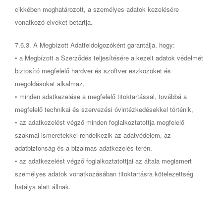
cikkében meghatározott, a személyes adatok kezelésére
vonatkozó elveket betartja.
7.6.3. A Megbízott Adatfeldolgozóként garantálja, hogy:
• a Megbízott a Szerződés teljesítésére a kezelt adatok védelmét
biztosító megfelelő hardver és szoftver eszközöket és
megoldásokat alkalmaz,
• minden adatkezelése a megfelelő titoktartással, továbbá a
megfelelő technikai és szervezési óvintézkedésekkel történik,
• az adatkezelést végző minden foglalkoztatottja megfelelő
szakmai ismeretekkel rendelkezik az adatvédelem, az
adatbiztonság és a bizalmas adatkezelés terén,
• az adatkezelést végző foglalkoztatottjai az általa megismert
személyes adatok vonatkozásában titoktartásra kötelezettség
hatálya alatt állnak.