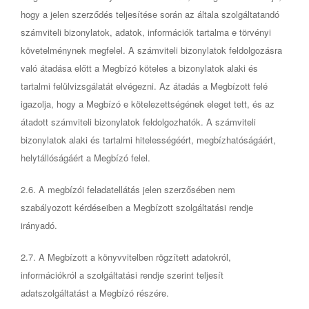
hogy a jelen szerződés teljesítése során az általa szolgáltatandó
számviteli bizonylatok, adatok, információk tartalma e törvényi
követelménynek megfelel. A számviteli bizonylatok feldolgozásra
való átadása előtt a Megbízó köteles a bizonylatok alaki és
tartalmi felülvizsgálatát elvégezni. Az átadás a Megbízott felé
igazolja, hogy a Megbízó e kötelezettségének eleget tett, és az
átadott számviteli bizonylatok feldolgozhatók. A számviteli
bizonylatok alaki és tartalmi hitelességéért, megbízhatóságáért,
helytállóságáért a Megbízó felel.
2.6. A megbízói feladatellátás jelen szerzősében nem
szabályozott kérdéseiben a Megbízott szolgáltatási rendje
irányadó.
2.7. A Megbízott a könyvvitelben rögzített adatokról,
információkról a szolgáltatási rendje szerint teljesít
adatszolgáltatást a Megbízó részére.