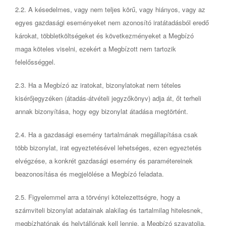
2.2. A késedelmes, vagy nem teljes körű, vagy hiányos, vagy az
egyes gazdasági eseményeket nem azonosító iratátadásból eredő
károkat, többletköltségeket és következményeket a Megbízó
maga köteles viselni, ezekért a Megbízott nem tartozik
felelősséggel.
2.3. Ha a Megbízó az iratokat, bizonylatokat nem tételes
kisérőjegyzéken (átadás-átvételi jegyzőkönyv) adja át, őt terheli
annak bizonyítása, hogy egy bizonylat átadása megtörtént.
2.4. Ha a gazdasági esemény tartalmának megállapítása csak
több bizonylat, irat egyeztetésével lehetséges, ezen egyeztetés
elvégzése, a konkrét gazdasági esemény és paramétereinek
beazonosítása és megjelölése a Megbízó feladata.
2.5. Figyelemmel arra a törvényi kötelezettségre, hogy a
számviteli bizonylat adatainak alakilag és tartalmilag hitelesnek,
megbízhatónak és helytállónak kell lennie, a Megbízó szavatolja,