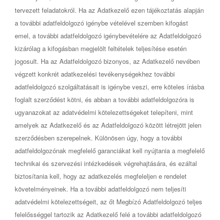
tervezett feladatokról. Ha az Adatkezelő ezen tájékoztatás alapján
a további adatfeldolgozó igénybe vételével szemben kifogást
emel, a további adatfeldolgozó igénybevételére az Adatfeldolgozó
kizárólag a kifogásban megjelölt feltételek teljesítése esetén
jogosult. Ha az Adatfeldolgozó bizonyos, az Adatkezelő nevében
végzett konkrét adatkezelési tevékenységekhez további
adatfeldolgozó szolgáltatásait is igénybe veszi, erre köteles írásba
foglalt szerződést kötni, és abban a további adatfeldolgozóra is
ugyanazokat az adatvédelmi kötelezettségeket telepíteni, mint
amelyek az Adatkezelő és az Adatfeldolgozó között létrejött jelen
szerződésben szerepelnek. Különösen úgy, hogy a további
adatfeldolgozónak megfelelő garanciákat kell nyújtania a megfelelő
technikai és szervezési intézkedések végrehajtására, és ezáltal
biztosítania kell, hogy az adatkezelés megfeleljen e rendelet
követelményeinek. Ha a további adatfeldolgozó nem teljesíti
adatvédelmi kötelezettségeit, az őt Megbízó Adatfeldolgozó teljes
felelősséggel tartozik az Adatkezelő felé a további adatfeldolgozó