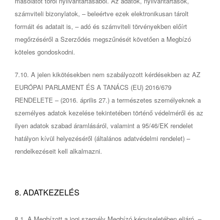
másolatot töröl nyilvántartásából. Az adatok, nyilvántartások,
számviteli bizonylatok, – beleértve ezek elektronikusan tárolt
formáit és adatait is, – adó és számviteli törvényekben előírt
megőrzéséről a Szerződés megszűnését követően a Megbízó
köteles gondoskodni.
7.10. A jelen kikötésekben nem szabályozott kérdésekben az AZ
EURÓPAI PARLAMENT ÉS A TANÁCS (EU) 2016/679
RENDELETE – (2016. április 27.) a természetes személyeknek a
személyes adatok kezelése tekintetében történő védelméről és az
ilyen adatok szabad áramlásáról, valamint a 95/46/EK rendelet
hatályon kívül helyezéséről (általános adatvédelmi rendelet) –
rendelkezéseit kell alkalmazni.
8. ADATKEZELÉS
8.1. A Megbízott a jogi személy Megbízó képviseletében eljáró, –