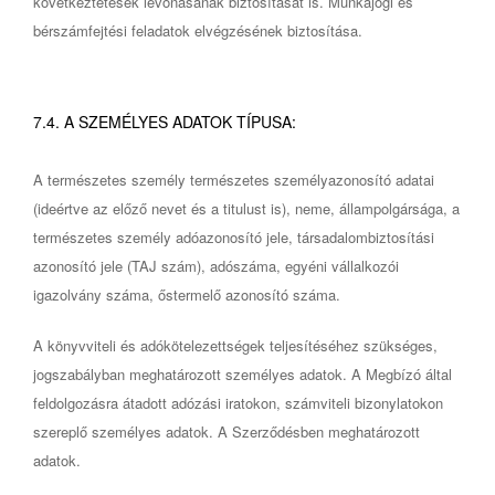
következtetések levonásának biztosítását is. Munkajogi és
bérszámfejtési feladatok elvégzésének biztosítása.
7.4. A SZEMÉLYES ADATOK TÍPUSA:
A természetes személy természetes személyazonosító adatai
(ideértve az előző nevet és a titulust is), neme, állampolgársága, a
természetes személy adóazonosító jele, társadalombiztosítási
azonosító jele (TAJ szám), adószáma, egyéni vállalkozói
igazolvány száma, őstermelő azonosító száma.
A könyvviteli és adókötelezettségek teljesítéséhez szükséges,
jogszabályban meghatározott személyes adatok. A Megbízó által
feldolgozásra átadott adózási iratokon, számviteli bizonylatokon
szereplő személyes adatok. A Szerződésben meghatározott
adatok.