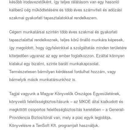
később irodavezetőként, így teljes rálátásom van egy hasonló
kaliberű cég működtetésére és több éves számviteli és adózási
szakmai gyakorlati tapasztalatokkal rendelkezem.
Cégem munkatársai szintén több éves szakmai és gyakorlati
tapasztalattal rendelkeznek, teljes körű önálló munkára képesek,
így megoldott, hogy ügyfeleinkkel a szolgáltatás minden területére
kiterjedően ugyanaz az egy ember foglalkozzon. Ezáltal könnyen
kialakul egy bizalmi, szinte baráti munkakapcsolat.
Természetesen bármilyen kérdéssel fordulhat hozzám, vagy
bármelyik másik munkatársunkhoz is.
Tagjai vagyunk a Magyar Könyvelők Országos Egyesületének,
könyvelői felelősségbiztosításunk – az MKOE által kialkudott és
megkötött csoportos felelősségbiztosítás keretében – a Generali-
Providencia Biztosítónál van, mely a piac egyik legjobbja.
Könyvelésre a TenSoft Kft. programjait használjuk.