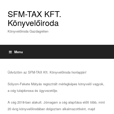
SFM-TAX KFT.
Könyvelőiroda
Könyvelőiroda Gazdagréten
Menu
Üdvözlöm az SFM-TAX Kft. Könyvelőiroda honlapján!
Sólyom-Fekete Mátyás regisztrált mérlegképes könyvelő vagyok,
a cég tulajdonosa és ügyvezetője.
A cég 2018-ban alakult. Jómagam a cég alapítása előtt több, mint
20 évig könyvelőirodában dolgoztam alkalmazottként, majd